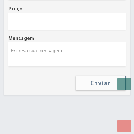
Preço
Mensagem
Enviar
Desenvolvido por Poly Design
Cubo Guia -
www.cuboguia.com.br - Desenvolvimento de Sites e
Sistemas para WEB.
© 2026 ®
Política de Cookies