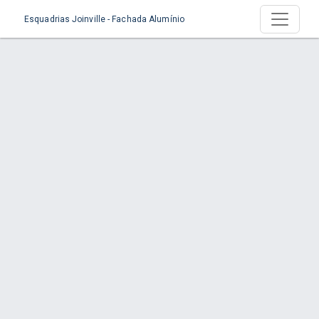
Esquadrias Joinville - Fachada Alumínio
Serviço >
Início
Serviço
Orçamento via WhatsApp