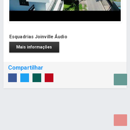
Esquadrias Joinville Áudio
Mais informações
Compartilhar
Desenvolvido por Poly Design
Cubo Guia -
www.cuboguia.com.br - Desenvolvimento de Sites e
Sistemas para WEB.
© 2026 ®
Política de Cookies