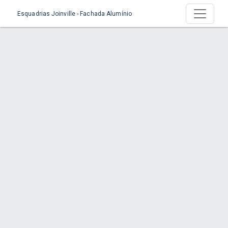
Esquadrias Joinville - Fachada Alumínio
Produto > Esquadrias de Alumínio para
Apartamentos
Início
Produto