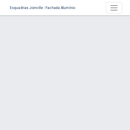
Esquadrias Joinville - Fachada Alumínio
Produto > Estruturas de Alumínio
Início
Produto