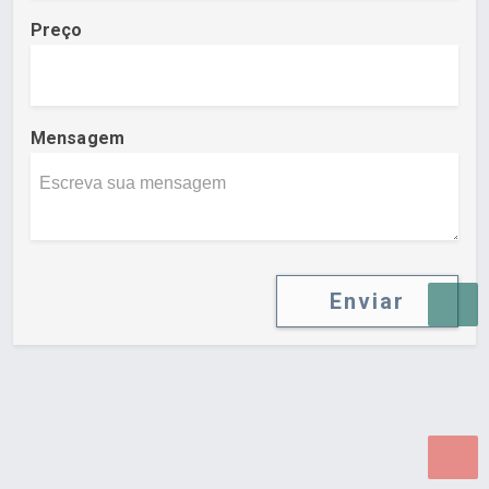
Preço
Mensagem
Enviar
Desenvolvido por Poly Design
Cubo Guia -
www.cuboguia.com.br - Desenvolvimento de Sites e
Sistemas para WEB.
© 2026 ®
Política de Cookies