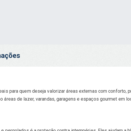
rmações
ais para quem deseja valorizar áreas externas com conforto, p
 áreas de lazer, varandas, garagens e espaços gourmet em loca
e pergolados é a proteção contra intempéries. Eles ajudam a blo