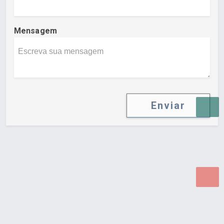
Mensagem
Enviar
Desenvolvido por Poly Design
Cubo Guia -
www.cuboguia.com.br - Desenvolvimento de Sites e
Sistemas para WEB.
© 2026 ®
Política de Cookies