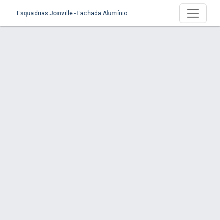
Esquadrias Joinville - Fachada Alumínio
Produto > Vidro Laminado Temperado
Início
Produto