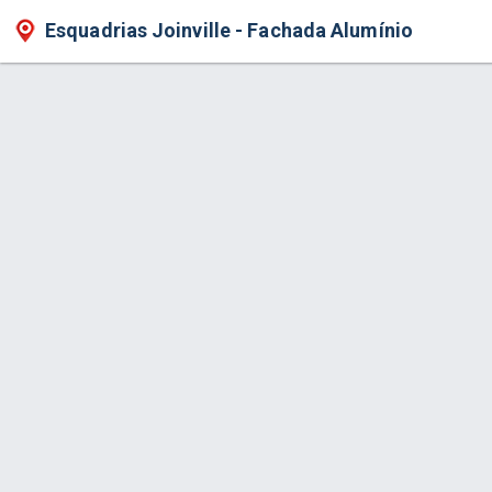
Esquadrias Joinville - Fachada Alumínio
Produto > Guarda-Corpo de Vidr