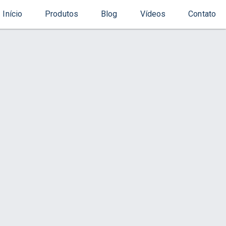
Início
Produtos
Blog
Vídeos
Contato
Início
Produto
Varandas
s
Contato