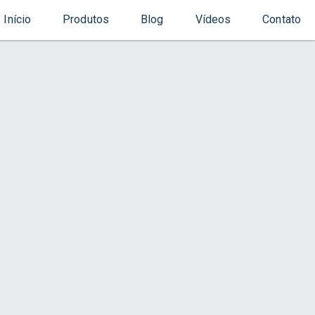
Início
Produtos
Blog
Vídeos
Contato
Início
Produto
de Varandas)
s
Contato